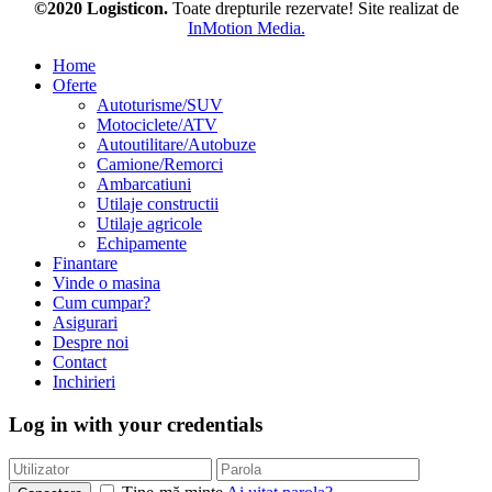
©2020 Logisticon.
Toate drepturile rezervate! Site realizat de
InMotion Media.
Home
Oferte
Autoturisme/SUV
Motociclete/ATV
Autoutilitare/Autobuze
Camione/Remorci
Ambarcatiuni
Utilaje constructii
Utilaje agricole
Echipamente
Finantare
Vinde o masina
Cum cumpar?
Asigurari
Despre noi
Contact
Inchirieri
Log in with your credentials