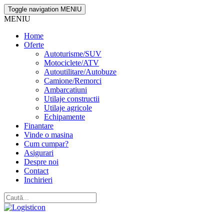
Toggle navigation
MENIU
MENIU
Home
Oferte
Autoturisme/SUV
Motociclete/ATV
Autoutilitare/Autobuze
Camione/Remorci
Ambarcatiuni
Utilaje constructii
Utilaje agricole
Echipamente
Finantare
Vinde o masina
Cum cumpar?
Asigurari
Despre noi
Contact
Inchirieri