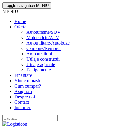
Toggle navigation
MENIU
MENIU
Home
Oferte
Autoturisme/SUV
Motociclete/ATV
Autoutilitare/Autobuze
Camione/Remorci
Ambarcatiuni
Utilaje constructii
Utilaje agricole
Echipamente
Finantare
Vinde o masina
Cum cumpar?
Asigurari
Despre noi
Contact
Inchirieri