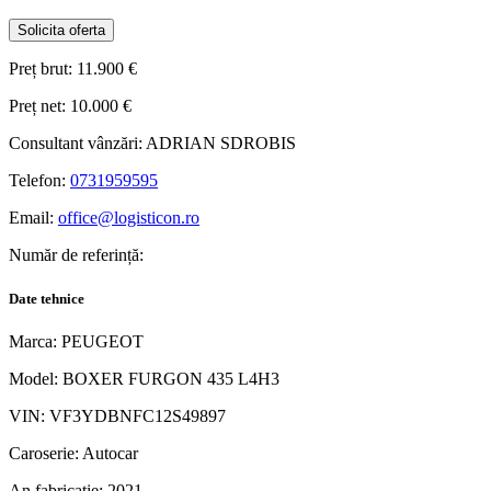
Solicita oferta
Preț brut:
11.900 €
Preț net:
10.000 €
Consultant vânzări:
ADRIAN SDROBIS
Telefon:
0731959595
Email:
office@logisticon.ro
Număr de referință:
Date tehnice
Marca:
PEUGEOT
Model:
BOXER FURGON 435 L4H3
VIN:
VF3YDBNFC12S49897
Caroserie:
Autocar
An fabricatie:
2021