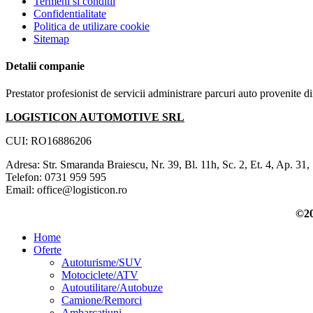
Termeni si conditii
Confidentialitate
Politica de utilizare cookie
Sitemap
Detalii companie
Prestator profesionist de servicii administrare parcuri auto provenite d
LOGISTICON AUTOMOTIVE SRL
CUI: RO16886206
Adresa: Str. Smaranda Braiescu, Nr. 39, Bl. 11h, Sc. 2, Et. 4, Ap. 31,
Telefon: 0731 959 595
Email: office@logisticon.ro
©20
Home
Oferte
Autoturisme/SUV
Motociclete/ATV
Autoutilitare/Autobuze
Camione/Remorci
Ambarcatiuni