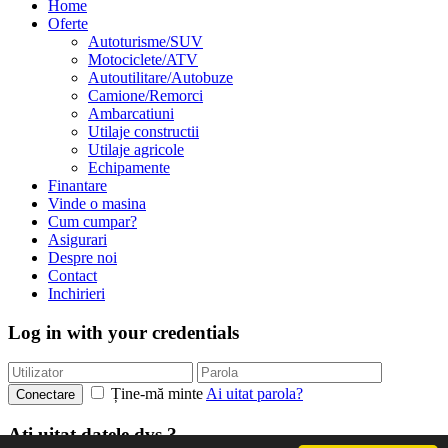
Home
Oferte
Autoturisme/SUV
Motociclete/ATV
Autoutilitare/Autobuze
Camione/Remorci
Ambarcatiuni
Utilaje constructii
Utilaje agricole
Echipamente
Finantare
Vinde o masina
Cum cumpar?
Asigurari
Despre noi
Contact
Inchirieri
Log in with your credentials
Ține-mă minte
Ai uitat parola?
Conectare
Ați uitat datele dvs.?