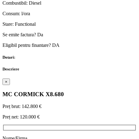
Combustibil:
Diesel
Consum:
l/ora
Stare:
Functional
Se emite factura?
Da
Eligibil pentru finantare?
DA
Dotari:
Descriere
×
MC CORMICK
X8.680
Preț brut:
142.800 €
Preț net:
120.000 €
Nume/Firma