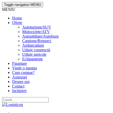
Toggle navigation
MENIU
MENIU
Home
Oferte
Autoturisme/SUV
Motociclete/ATV
Autoutilitare/Autobuze
Camione/Remorci
Ambarcatiuni
Utilaje constructii
Utilaje agricole
Echipamente
Finantare
Vinde o masina
Cum cumpar?
Asigurari
Despre noi
Contact
Inchirieri