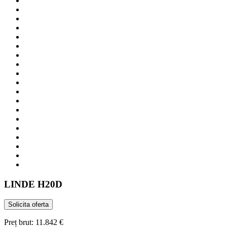
LINDE
H20D
Solicita oferta
Preț brut:
11.842 €