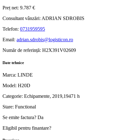
Preț net:
9.787 €
Consultant vânzări:
ADRIAN SDROBIS
Telefon:
0731959595
Email:
adrian.sdrobis@logisticon.ro
Număr de referință:
H2X391V02609
Date tehnice
Marca:
LINDE
Model:
H20D
Categorie:
Echipamente, 2019,19471 h
Stare:
Functional
Se emite factura?
Da
Eligibil pentru finantare?