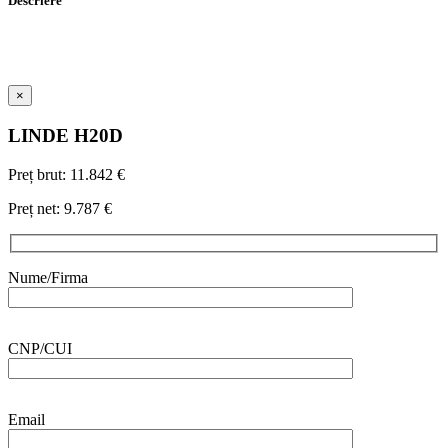
Descriere
×
LINDE
H20D
Preț brut:
11.842 €
Preț net:
9.787 €
Nume/Firma
CNP/CUI
Email