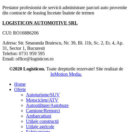
Prestator profesionist de servicii administrare parcuri auto provenite
din contracte de leasing încetate înainte de termen
LOGISTICON AUTOMOTIVE SRL
CUI: RO16886206
Adresa: Str. Smaranda Braiescu, Nr. 39, Bl. 11h, Sc. 2, Et. 4, Ap.
31, Sector 1, Bucuresti
Telefon: 0731 959 595
Email: office@logisticon.ro
©2020 Logisticon.
Toate drepturile rezervate! Site realizat de
InMotion Media.
Home
Oferte
Autoturisme/SUV
Motociclete/ATV
Autoutilitare/Autobuze
Camione/Remorci
Ambarcatiuni
Utilaje constructii
Utilaje agricole
Echipamente