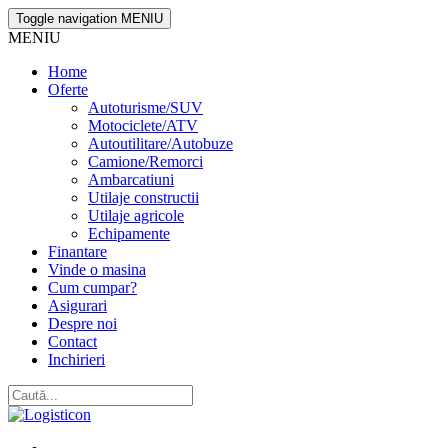
Toggle navigation
MENIU
MENIU
Home
Oferte
Autoturisme/SUV
Motociclete/ATV
Autoutilitare/Autobuze
Camione/Remorci
Ambarcatiuni
Utilaje constructii
Utilaje agricole
Echipamente
Finantare
Vinde o masina
Cum cumpar?
Asigurari
Despre noi
Contact
Inchirieri