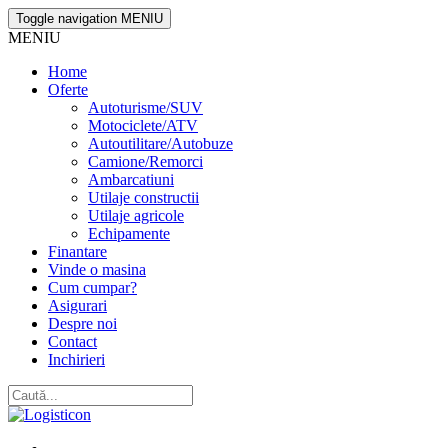
Toggle navigation
MENIU
MENIU
Home
Oferte
Autoturisme/SUV
Motociclete/ATV
Autoutilitare/Autobuze
Camione/Remorci
Ambarcatiuni
Utilaje constructii
Utilaje agricole
Echipamente
Finantare
Vinde o masina
Cum cumpar?
Asigurari
Despre noi
Contact
Inchirieri