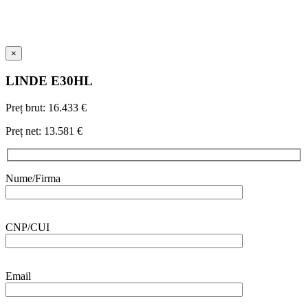
×
LINDE
E30HL
Preț brut:
16.433 €
Preț net:
13.581 €
Nume/Firma
CNP/CUI
Email