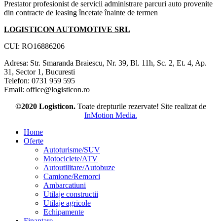
Prestator profesionist de servicii administrare parcuri auto provenite
din contracte de leasing încetate înainte de termen
LOGISTICON AUTOMOTIVE SRL
CUI: RO16886206
Adresa: Str. Smaranda Braiescu, Nr. 39, Bl. 11h, Sc. 2, Et. 4, Ap.
31, Sector 1, Bucuresti
Telefon: 0731 959 595
Email: office@logisticon.ro
©2020 Logisticon.
Toate drepturile rezervate! Site realizat de
InMotion Media.
Home
Oferte
Autoturisme/SUV
Motociclete/ATV
Autoutilitare/Autobuze
Camione/Remorci
Ambarcatiuni
Utilaje constructii
Utilaje agricole
Echipamente
Finantare