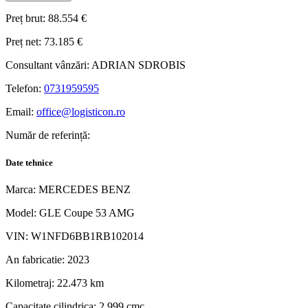
Preț brut:
88.554 €
Preț net:
73.185 €
Consultant vânzări:
ADRIAN SDROBIS
Telefon:
0731959595
Email:
office@logisticon.ro
Număr de referință:
Date tehnice
Marca:
MERCEDES BENZ
Model:
GLE Coupe 53 AMG
VIN:
W1NFD6BB1RB102014
An fabricatie:
2023
Kilometraj:
22.473 km
Capacitate cilindrica:
2.999 cmc