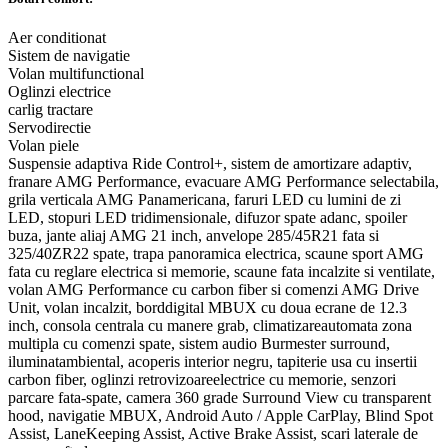
Aer conditionat
Sistem de navigatie
Volan multifunctional
Oglinzi electrice
carlig tractare
Servodirectie
Volan piele
Suspensie adaptiva Ride Control+, sistem de amortizare adaptiv,
franare AMG Performance, evacuare AMG Performance selectabila,
grila verticala AMG Panamericana, faruri LED cu lumini de zi
LED, stopuri LED tridimensionale, difuzor spate adanc, spoiler
buza, jante aliaj AMG 21 inch, anvelope 285/45R21 fata si
325/40ZR22 spate, trapa panoramica electrica, scaune sport AMG
fata cu reglare electrica si memorie, scaune fata incalzite si ventilate,
volan AMG Performance cu carbon fiber si comenzi AMG Drive
Unit, volan incalzit, borddigital MBUX cu doua ecrane de 12.3
inch, consola centrala cu manere grab, climatizareautomata zona
multipla cu comenzi spate, sistem audio Burmester surround,
iluminatambiental, acoperis interior negru, tapiterie usa cu insertii
carbon fiber, oglinzi retrovizoareelectrice cu memorie, senzori
parcare fata-spate, camera 360 grade Surround View cu transparent
hood, navigatie MBUX, Android Auto / Apple CarPlay, Blind Spot
Assist, LaneKeeping Assist, Active Brake Assist, scari laterale de