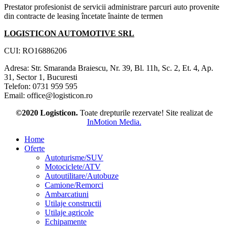
Prestator profesionist de servicii administrare parcuri auto provenite
din contracte de leasing încetate înainte de termen
LOGISTICON AUTOMOTIVE SRL
CUI: RO16886206
Adresa: Str. Smaranda Braiescu, Nr. 39, Bl. 11h, Sc. 2, Et. 4, Ap.
31, Sector 1, Bucuresti
Telefon: 0731 959 595
Email: office@logisticon.ro
©2020 Logisticon.
Toate drepturile rezervate! Site realizat de
InMotion Media.
Home
Oferte
Autoturisme/SUV
Motociclete/ATV
Autoutilitare/Autobuze
Camione/Remorci
Ambarcatiuni
Utilaje constructii
Utilaje agricole
Echipamente