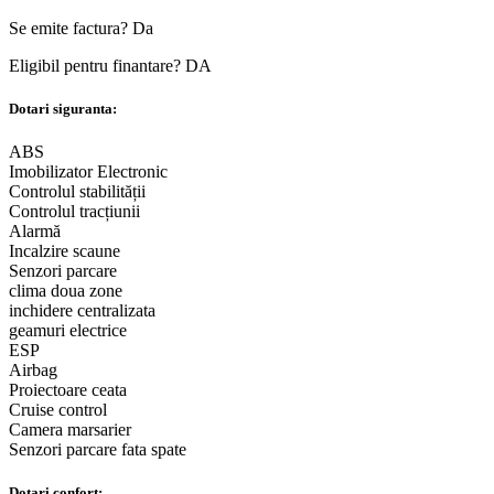
Se emite factura?
Da
Eligibil pentru finantare?
DA
Dotari siguranta:
ABS
Imobilizator Electronic
Controlul stabilității
Controlul tracțiunii
Alarmă
Incalzire scaune
Senzori parcare
clima doua zone
inchidere centralizata
geamuri electrice
ESP
Airbag
Proiectoare ceata
Cruise control
Camera marsarier
Senzori parcare fata spate
Dotari confort: