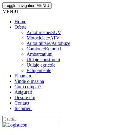
Toggle navigation
MENIU
MENIU
Home
Oferte
Autoturisme/SUV
Motociclete/ATV
Autoutilitare/Autobuze
Camione/Remorci
Ambarcatiuni
Utilaje constructii
Utilaje agricole
Echipamente
Finantare
Vinde o masina
Cum cumpar?
Asigurari
Despre noi
Contact
Inchirieri