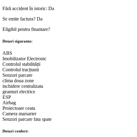
Fără accident în istoric:
Da
Se emite factura?
Da
Eligibil pentru finantare?
Dotari siguranta:
ABS
Imobilizator Electronic
Controlul stabilității
Controlul tracțiunii
Senzori parcare
clima doua zone
inchidere centralizata
geamuri electrice
ESP
Airbag
Proiectoare ceata
Camera marsarier
Senzori parcare fata spate
Dotari confort: