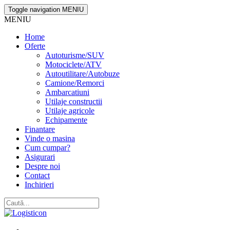
Toggle navigation
MENIU
MENIU
Home
Oferte
Autoturisme/SUV
Motociclete/ATV
Autoutilitare/Autobuze
Camione/Remorci
Ambarcatiuni
Utilaje constructii
Utilaje agricole
Echipamente
Finantare
Vinde o masina
Cum cumpar?
Asigurari
Despre noi
Contact
Inchirieri