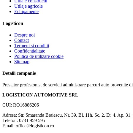
Utilaje constructii
Utilaje agricole
Echipamente
Logisticon
Despre noi
Contact
Termeni si conditii
Confidentialitate
Politica de utilizare cookie
Sitemap
Detalii companie
Prestator profesionist de servicii administrare parcuri auto provenite d
LOGISTICON AUTOMOTIVE SRL
CUI: RO16886206
Adresa: Str. Smaranda Braiescu, Nr. 39, Bl. 11h, Sc. 2, Et. 4, Ap. 31,
Telefon: 0731 959 595
Email: office@logisticon.ro