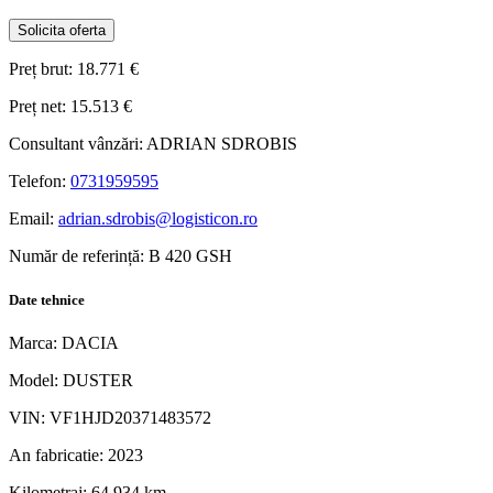
Solicita oferta
Preț brut:
18.771 €
Preț net:
15.513 €
Consultant vânzări:
ADRIAN SDROBIS
Telefon:
0731959595
Email:
adrian.sdrobis@logisticon.ro
Număr de referință:
B 420 GSH
Date tehnice
Marca:
DACIA
Model:
DUSTER
VIN:
VF1HJD20371483572
An fabricatie:
2023
Kilometraj:
64.934 km