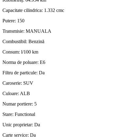
Capacitate cilindrica:
1.332 cmc
Putere:
150
Transmisie:
MANUALA
Combustibil:
Benzină
Consum:
l/100 km
Norma de poluare:
E6
Filtru de particule:
Da
Caroserie:
SUV
Culoare:
ALB
Numar portiere:
5
Stare:
Functional
Unic proprietar:
Da
Carte service:
Da