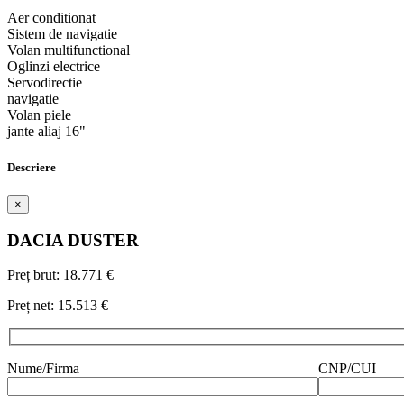
Aer conditionat
Sistem de navigatie
Volan multifunctional
Oglinzi electrice
Servodirectie
navigatie
Volan piele
jante aliaj 16"
Descriere
×
DACIA
DUSTER
Preț brut:
18.771 €
Preț net:
15.513 €
Nume/Firma
CNP/CUI