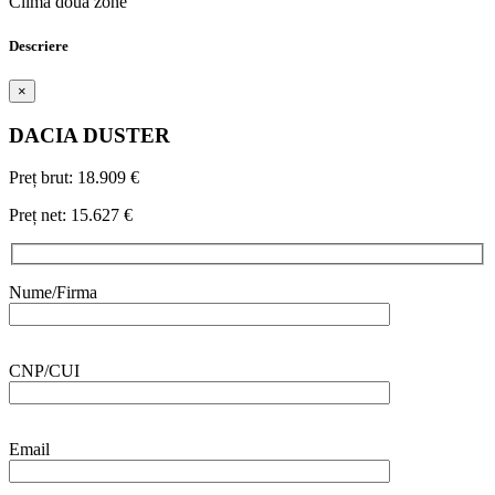
Clima doua zone
Descriere
×
DACIA
DUSTER
Preț brut:
18.909 €
Preț net:
15.627 €
Nume/Firma
CNP/CUI
Email