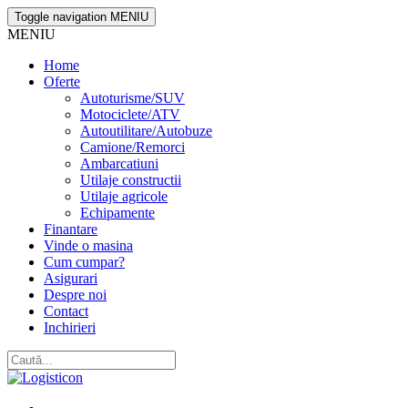
Toggle navigation
MENIU
MENIU
Home
Oferte
Autoturisme/SUV
Motociclete/ATV
Autoutilitare/Autobuze
Camione/Remorci
Ambarcatiuni
Utilaje constructii
Utilaje agricole
Echipamente
Finantare
Vinde o masina
Cum cumpar?
Asigurari
Despre noi
Contact
Inchirieri