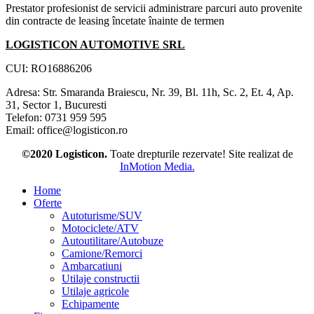
Prestator profesionist de servicii administrare parcuri auto provenite
din contracte de leasing încetate înainte de termen
LOGISTICON AUTOMOTIVE SRL
CUI: RO16886206
Adresa: Str. Smaranda Braiescu, Nr. 39, Bl. 11h, Sc. 2, Et. 4, Ap.
31, Sector 1, Bucuresti
Telefon: 0731 959 595
Email: office@logisticon.ro
©2020 Logisticon.
Toate drepturile rezervate! Site realizat de
InMotion Media.
Home
Oferte
Autoturisme/SUV
Motociclete/ATV
Autoutilitare/Autobuze
Camione/Remorci
Ambarcatiuni
Utilaje constructii
Utilaje agricole
Echipamente